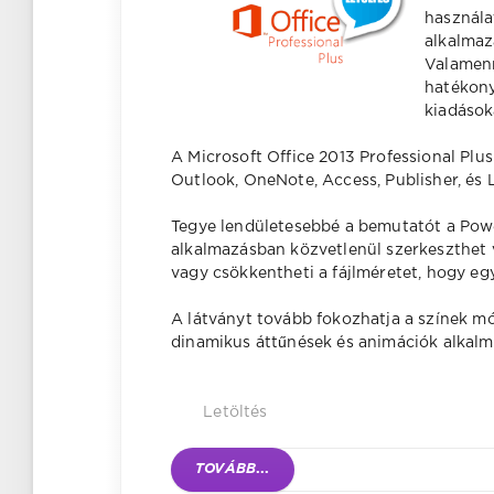
használa
alkalmaz
Valamenn
hatékonya
kiadásoka
A Microsoft Office 2013 Professional Pl
Outlook, OneNote, Access, Publisher, és 
Tegye lendületesebbé a bemutatót a Pow
alkalmazásban közvetlenül szerkeszthet v
vagy csökkentheti a fájlméretet, hogy eg
A látványt tovább fokozhatja a színek mód
dinamikus áttűnések és animációk alkalm
Letöltés
TOVÁBB
...