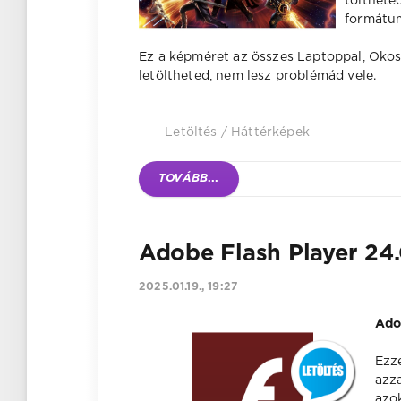
tölthete
formátum
Ez a képméret az összes Laptoppal, Okost
letöltheted, nem lesz problémád vele.
Letöltés
/
Háttérképek
TOVÁBB
...
Adobe Flash Player 24.0
2025.01.19., 19:27
Ado
Ezze
azz
azo