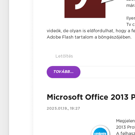
már
Ilye
Tv 
videók, de olyan is előfordulhat, hogy a 
Adobe Flash tartalom a böngészőjében.
Letöltés
TOVÁBB
...
Microsoft Office 2013 
2025.01.19., 19:27
Megjelen
2013 Pro
A felhas