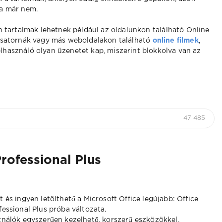
a már nem.
n tartalmak lehetnek például az oldalunkon található Online
csatornák vagy más weboldalakon található
online filmek
,
felhasználó olyan üzenetet kap, miszerint blokkolva van az
47 485
Professional Plus
t és ingyen letölthető a Microsoft Office legújabb: Office
fessional Plus próba változata.
ználók egyszerűen kezelhető, korszerű eszközökkel,