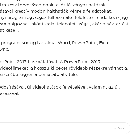
tra kész tervezősablonokkal és látványos hatások
ásával kreatív módon hajthatják végre a feladatokat.
yi program egységes felhasználói felülettel rendelkezik, így
n dolgozhat, akár iskolai feladatait végzi, akár a háztartási
t kezeli.
us programcsomag tartalma: Word, PowerPoint, Excel,
Lync.
erPoint 2013 használatával! A PowerPoint 2013
ideofilmeket, a hosszú klipeket rövidebb részekre vághatja,
yszerűbb legyen a bemutató átvitele.
osításával, új videohatások felvételével, valamint az új,
azásával.
3 332