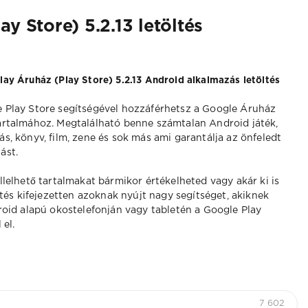
y Store) 5.2.13 letöltés
lay Áruház (Play Store) 5.2.13 Android alkalmazás letöltés
 Play Store segítségével hozzáférhetsz a Google Áruház
artalmához. Megtalálható benne számtalan Android játék,
ás, könyv, film, zene és sok más ami garantálja az önfeledt
ást.
ellelhető tartalmakat bármikor értékelheted vagy akár ki is
tés kifejezetten azoknak nyújt nagy segítséget, akiknek
oid alapú okostelefonján vagy tabletén a Google Play
el.
7 602