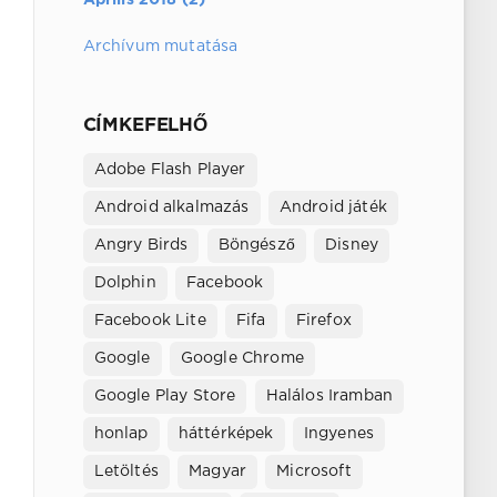
Archívum mutatása
CÍMKEFELHŐ
Adobe Flash Player
Android alkalmazás
Android játék
Angry Birds
Böngésző
Disney
Dolphin
Facebook
Facebook Lite
Fifa
Firefox
Google
Google Chrome
Google Play Store
Halálos Iramban
honlap
háttérképek
Ingyenes
Letöltés
Magyar
Microsoft