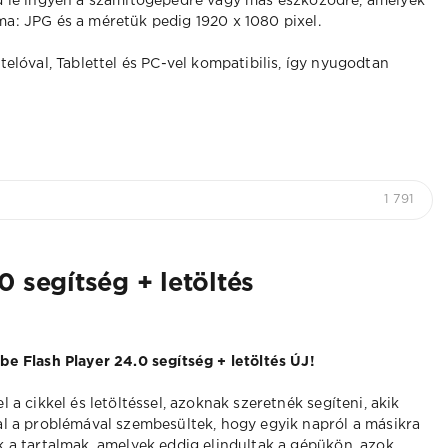
d le ingyen a számítógépedre vagy más eszközödre, amelyek
a: JPG és a méretük pedig 1920 x 1080 pixel.
elóval, Tablettel és PC-vel kompatibilis, így nyugodtan
1 791
 segítség + letöltés
be Flash Player 24.0 segítség + letöltés ÚJ!
l a cikkel és letöltéssel, azoknak szeretnék segíteni, akik
al a problémával szembesültek, hogy egyik napról a másikra
k a tartalmak, amelyek eddig elindultak a gépükön, azok