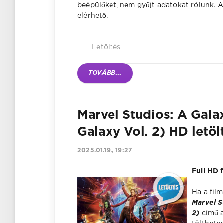
beépülőket, nem gyűjt adatokat rólunk. 
elérhető.
Letöltés
TOVÁBB
...
Marvel Studios: A Galax
Galaxy Vol. 2) HD letöl
2025.01.19., 19:27
Full HD 
Ha a fil
Marvel S
2)
című a