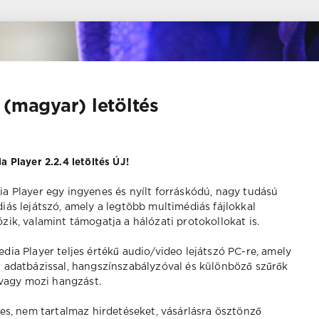
 (magyar) letöltés
 Player 2.2.4 letöltés ÚJ!
a Player egy ingyenes és nyílt forráskódú, nagy tudású
iás lejátszó, amely a legtöbb multimédiás fájlokkal
zik, valamint támogatja a hálózati protokollokat is.
dia Player teljes értékű audio/video lejátszó PC-re, amely
 adatbázissal, hangszínszabályzóval és különböző szűrők
 vagy mozi hangzást.
es, nem tartalmaz hirdetéseket, vásárlásra ösztönző