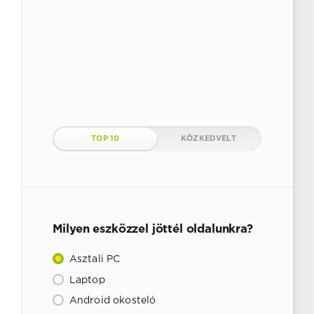
TOP 10
KÖZKEDVELT
Milyen eszközzel jöttél oldalunkra?
Asztali PC
Laptop
Android okosteló