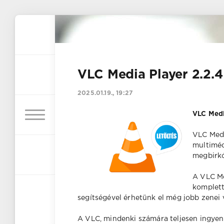
VLC Media Player 2.2.4
2025.01.19., 19:27
VLC Media
VLC Medi
multiméd
megbirkó
A VLC Me
komplett
segítségével érhetünk el még jobb zenei
A VLC, mindenki számára teljesen ingyen