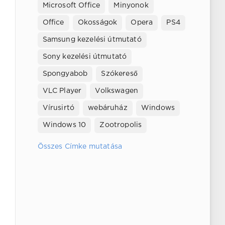
Microsoft Office
Minyonok
Office
Okosságok
Opera
PS4
Samsung kezelési útmutató
Sony kezelési útmutató
Spongyabob
Szókereső
VLC Player
Volkswagen
Vírusirtó
webáruház
Windows
Windows 10
Zootropolis
Összes Címke mutatása