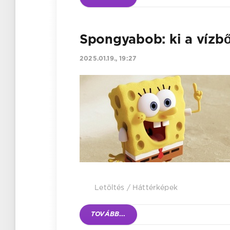
Spongyabob: ki a vízből
2025.01.19., 19:27
Letöltés
/
Háttérképek
TOVÁBB
...