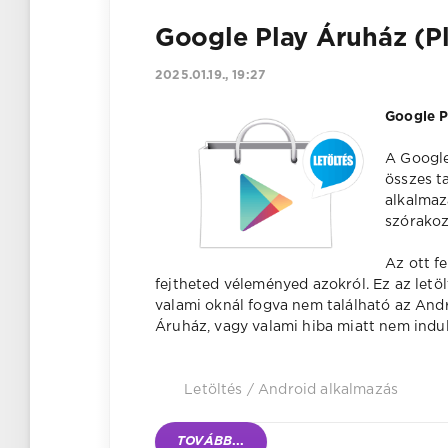
Google Play Áruház (Pla
2025.01.19., 19:27
Google P
A Google
összes t
alkalmaz
szórakoz
Az ott f
fejtheted véleményed azokról. Ez az letöl
valami oknál fogva nem található az Andr
Áruház, vagy valami hiba miatt nem indul 
Letöltés
/
Android alkalmazás
TOVÁBB
...