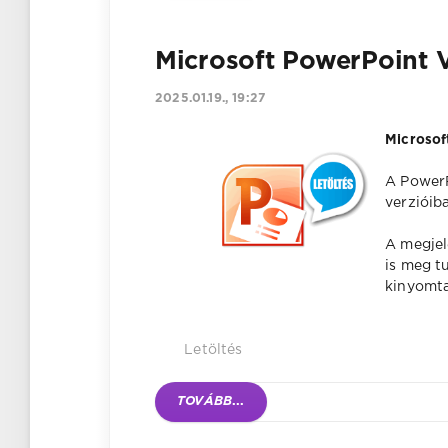
Microsoft PowerPoint 
2025.01.19., 19:27
Microsof
A PowerP
verzióib
A megjel
is meg t
kinyomta
Letöltés
TOVÁBB
...